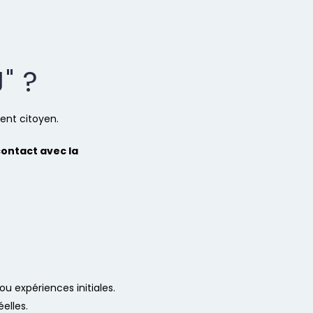
" ?
ment citoyen.
contact avec la
u expériences initiales.
elles.