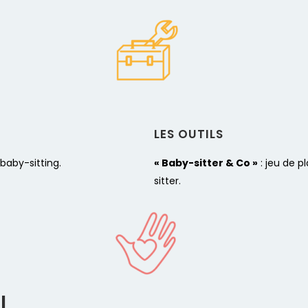
LES OUTILS​
baby-sitting.
« Baby-sitter & Co »
: jeu de p
sitter.
I