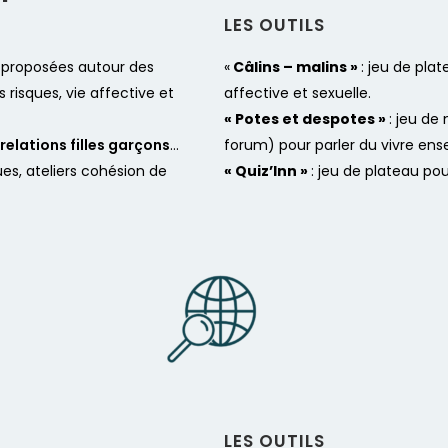
LES OUTILS​
 proposées autour des
«
Câlins – malins »
: jeu de pla
 risques, vie affective et
affective et sexuelle.
« Potes et despotes »
: jeu de
relations filles garçons
…
forum)
pour parler du vivre en
es, ateliers cohésion de
« Quiz’Inn »
: jeu de plateau pou
LES OUTILS​