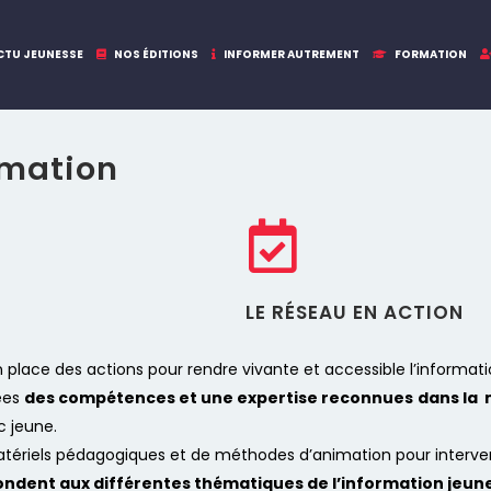
CTU JEUNESSE
NOS ÉDITIONS
INFORMER AUTREMENT
FORMATION
rmation
LE RÉSEAU EN ACTION
n place des actions pour rendre vivante et accessible l’informat
nées
des compétences et une expertise reconnues
dans la 
c jeune.
 matériels pédagogiques et de méthodes d’animation pour interv
ondent aux différentes thématiques de l’information jeun