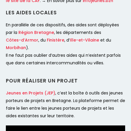
le site de la CAF
.
→ En savoir plus sur
infojeunes.bzh
LES AIDES LOCALES
En parallèle de ces dispositifs, des aides sont déployées
par la
Région Bretagne
, les départements des
Côtes-d’Armor
, du
Finistère
, d’
Ille-et-Vilaine
et du
Morbihan
).
Il ne faut pas oublier d’autres aides qui n’existent parfois
que dans certaines intercommunalités ou villes.
POUR RÉALISER UN PROJET
Jeunes en Projets (JEP)
, c’est la boîte à outils des jeunes
porteurs de projets en Bretagne. La plateforme permet de
faire le lien entre les jeunes porteurs de projets et les
aides existantes sur leur territoire.